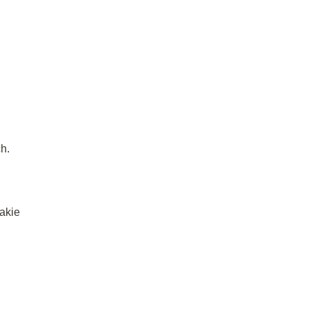
h.
akie