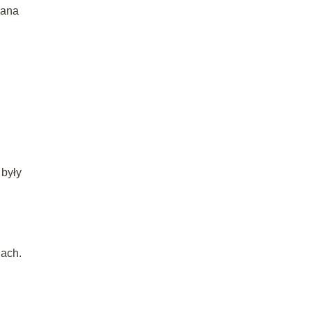
zana
 były
lach.