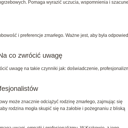
 pogrzebowych. Pomaga wyrazić uczucia, wspomnienia i szacun
obowość i preferencje zmarłego. Ważne jest, aby była odpowie
Na co zwrócić uwagę
ić uwagę na takie czynniki jak: doświadczenie, profesjonaliz
fesjonalistów
owy może znacznie odciążyć rodzinę zmarłego, zajmując się
aby rodzina mogła skupić się na żałobie i pożegnaniu z bliską
ymaga uwagi, empatii i profesjonalizmu. W Krakowie, z jego