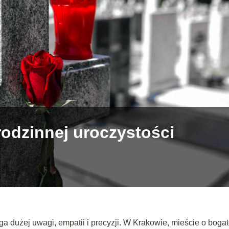
rodzinnej uroczystości
 dużej uwagi, empatii i precyzji. W Krakowie, mieście o bogat