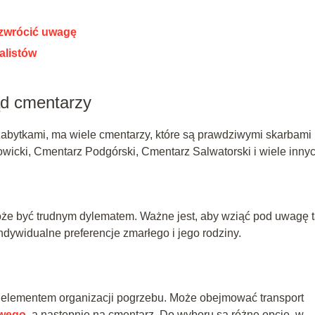
zwrócić uwagę
alistów
ąd cmentarzy
 zabytkami, ma wiele cmentarzy, które są prawdziwymi skarbami
wicki, Cmentarz Podgórski, Cmentarz Salwatorski i wiele innyc
że być trudnym dylematem. Ważne jest, aby wziąć pod uwagę t
indywidualne preferencje zmarłego i jego rodziny.
 elementem organizacji pogrzebu. Może obejmować transport
owego
, a następnie na cmentarz. Do wyboru są różne opcje, w