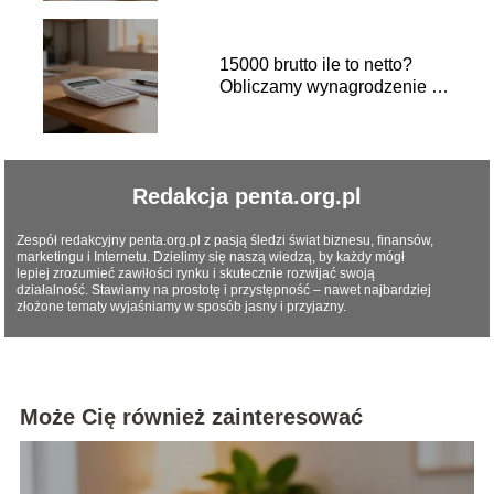
15000 brutto ile to netto?
Obliczamy wynagrodzenie na
rękę
Redakcja penta.org.pl
Zespół redakcyjny penta.org.pl z pasją śledzi świat biznesu, finansów,
marketingu i Internetu. Dzielimy się naszą wiedzą, by każdy mógł
lepiej zrozumieć zawiłości rynku i skutecznie rozwijać swoją
działalność. Stawiamy na prostotę i przystępność – nawet najbardziej
złożone tematy wyjaśniamy w sposób jasny i przyjazny.
Może Cię również zainteresować